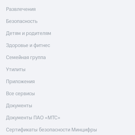
Гудок
пополнения
Развлечения
Мой
Скидка
МТС
30%
Безопасность
на связь
Все
Детям и родителям
приложения
Тарифы
Финансы
RED,
Здоровье и фитнес
Инвестиции
РИИЛ
и МТС Супер
Семейная группа
Получайте
дешевле
доход
при оплате
онлайн
Утилиты
с карты
Страхование
МТС Деньги
Приложения
Покупка
Обзоры
полисов
Все сервисы
товаров
онлайн
Скидка 30%
Документы
Скидки
на связь
до 40%
Документы ПАО «МТС»
на смартфоны
С картой
МТС
Сертификаты безопасности Минцифры
Деньги
при