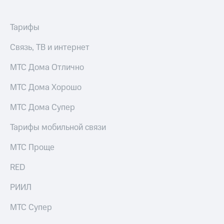
Услуги
и многое
другое
Акции
Семейная
Тарифы
группа
Домашний
Связь, ТВ и интернет
интернет
Скидка
на тарифы,
МТС Дома Отлично
Домашнее
общие
ТВ
подписки
МТС Дома Хорошо
и услуги,
Перейти
доступ
МТС Дома Супер
в МТС
к геолокации
со своим
Сертификаты
Тарифы мобильной связи
номером
безопасности
МТС Проще
Поддержка
Всё
под
RED
висы и подписки
рукой
МТС
в Мой МТС
РИИЛ
Premium
Посмотрите,
Подписка
МТС Супер
что
на гигабайты
полезного