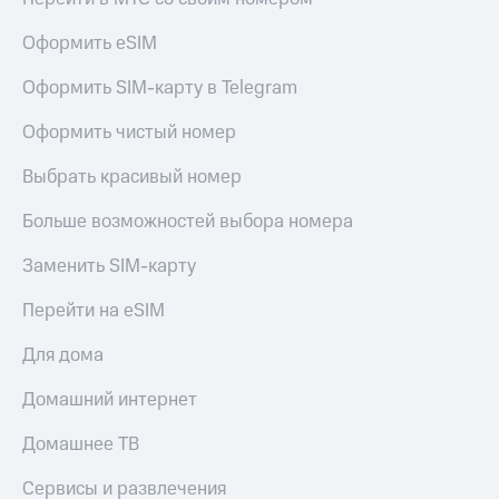
Получайте
Детям
Оформить eSIM
доход
и родителям
онлайн
Страхование
Оформить SIM-карту в Telegram
Здоровье
и фитнес
Покупка
Оформить чистый номер
полисов
Приложения
онлайн
Выбрать красивый номер
от МТС
Скидка 30%
на связь
Больше возможностей выбора номера
Акции
С картой
Заменить SIM-карту
Приложения
МТС
КИОН
Деньги
Перейти на eSIM
МТС
КИОН
Накопления
Музыка
Для дома
Откладывайте
КИОН
Домашний интернет
деньги
Строки
и получайте
Домашнее ТВ
доход 15%
Live
Акции
Условия
Сервисы и развлечения