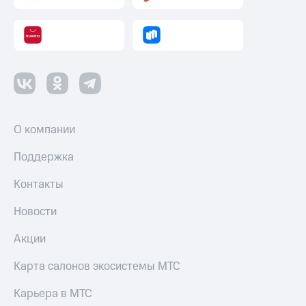
интернета
и
ТВ
Переводы
с
телефона
на карту
О компании
МТС Pay
Оплата
Поддержка
по QR-
коду
Контакты
за границей
Новости
тернет-магазин
Смартфоны
Акции
Наушники
Карта салонов экосистемы МТС
и
колонки
Карьера в МТС