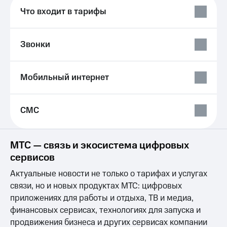
Выбрать
ТВ и телефон
Что входит в тарифы
красивый
для дома
номер
Услуги
Заменить
Звонки
SIM-
Личный
карту
кабинет
интернета
Мобильный интернет
Перейти
и
на
ТВ
eSIM
Скачать
приложение
СМС
Для дома
Мой
Выберите
МТС
и подключите
Акции
МТС — связь и экосистема цифровых
ТВ
сервисов
с выгодным
МТС
тарифом
Premium
Актуальные новости не только о тарифах и услугах
Тарифы
связи, но и новых продуктах МТС: цифровых
Подписка
Интернет,
на гигабайты
приложениях для работы и отдыха, ТВ и медиа,
ТВ и телефон
интернета,
финансовых сервисах, технологиях для запуска и
для дома
фильмы,
продвижения бизнеса и других сервисах компании
музыка