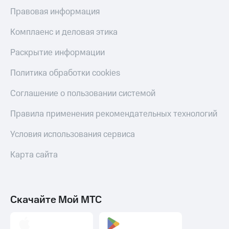
МТС
покупке
Правовая информация
Накопления
со связью
МТС
Комплаенс и деловая этика
Откладывайте
деньги
Раскрытие информации
и получайте
доход 15%
Политика обработки cookies
Платежи
и
переводы
Соглашение о пользовании системой
Пополнить
Правила применения рекомендательных технологий
номер
МТС
Условия использования сервиса
Настройки
Карта сайта
автоплатежа
Пополнить
номер
Скачайте Мой МТС
другого
оператора
Оплата