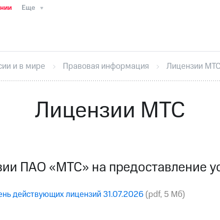
ании
Еще
ТС
Пресс-релизы
МТС о технологиях
ТС
История компании
Руководство региона
Правова
стижения
Интервью
Финансовая отчетность
Конта
сии и в мире
Правовая информация
Лицензии МТ
тивный секретарь
Раскрытие информации
Информа
ный кабинет акционера
Акционерный капитал
Конт
Порядок выкупа акций
Дивиденды
Рынок облигаци
Лицензии МТС
 погашении именных облигаций
Другое
Регистрато
ии ПАО «МТС» на предоставление ус
нь действующих лицензий 31.07.2026
(pdf, 5 Mб)