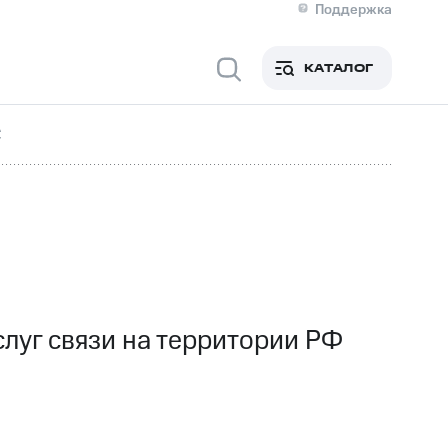
Поддержка
О МТС
я информация
Контакты
КАТАЛОГ
Медиа-центр
кты
Новости в регионе
Инвесторам и акционерам
С
ция акционерам
Документы
роль и аудит
Рынок акций
й
Описание
р
Реквизиты
Контакты
Устойчивое развитие
Комплаенс и деловая этика
На главную
луг связи на территории РФ