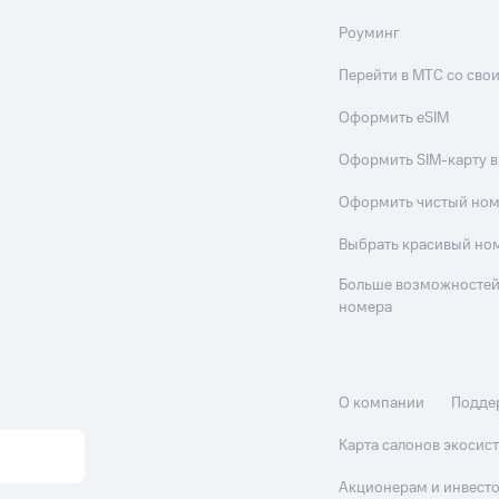
Роуминг
Перейти в МТС со св
Оформить eSIM
Оформить SIM-карту в
Оформить чистый но
Выбрать красивый но
Больше возможностей
номера
О компании
Подде
Карта салонов экоси
Акционерам и инвест