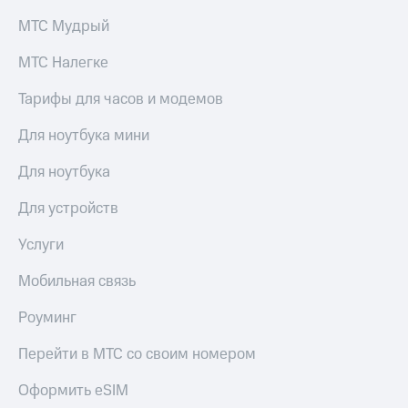
приложения
Безопасность
МТС Мудрый
Инвестиции
Финансы
МТС Налегке
Получайте
Детям
доход
Тарифы для часов и модемов
и родителям
онлайн
Для ноутбука мини
Здоровье
Страхование
и фитнес
Для ноутбука
Покупка
Приложения
полисов
от МТС
Для устройств
онлайн
Акции
Услуги
Скидка 30%
на связь
Приложения
Мобильная связь
КИОН
С картой
МТС
Роуминг
КИОН
Деньги
Музыка
Перейти в МТС со своим номером
МТС
Накопления
КИОН
Оформить eSIM
Строки