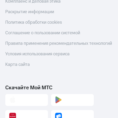
Комплаенс и деловая этика
Пополнить
Раскрытие информации
номер
другого
Политика обработки cookies
оператора
Соглашение о пользовании системой
Оплата
интернета
Правила применения рекомендательных технологий
и
ТВ
Условия использования сервиса
Переводы
с
Карта сайта
телефона
на карту
МТС Pay
Скачайте Мой МТС
Оплата
по QR-
коду
за границей