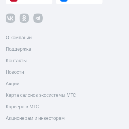
тернет-магазин
Смартфоны
Наушники
и
колонки
О компании
Умные
часы
Поддержка
и
трекеры
Контакты
Умный
дом
Новости
Планшеты
Акции
Акции
Карта салонов экосистемы МТС
и
скидки
Карьера в МТС
Все
Акционерам и инвесторам
товары