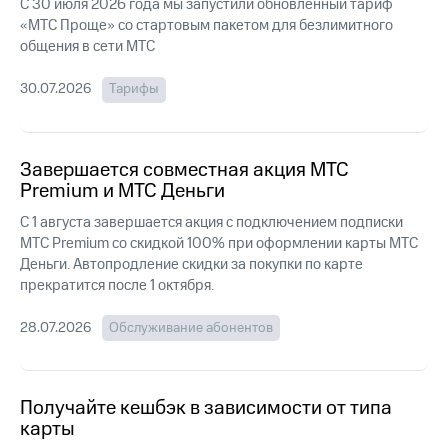
Интернет,
Выбрать
С 30 июля 2026 года мы запустили обновлённый тариф
ТВ и телефон
красивый
«МТС Проще» со стартовым пакетом для безлимитного
для дома
номер
общения в сети МТС
Заменить
30.07.2026
Тарифы
Услуги
SIM-
карту
Личный
кабинет
Перейти
Завершается совместная акция МТС
интернета
на
Premium и МТС Деньги
и
eSIM
ТВ
С 1 августа завершается акция с подключением подписки
Скачать
Для дома
МТС Premium со скидкой 100% при оформлении карты МТС
приложение
Выберите
Деньги. Автопродление скидки за покупки по карте
Мой
и подключите
МТС
прекратится после 1 октября.
ТВ
Акции
с выгодным
тарифом
28.07.2026
Обслуживание абонентов
МТС
Premium
Тарифы
Подписка
Интернет,
Получайте кешбэк в зависимости от типа
на гигабайты
ТВ и телефон
карты
интернета,
для дома