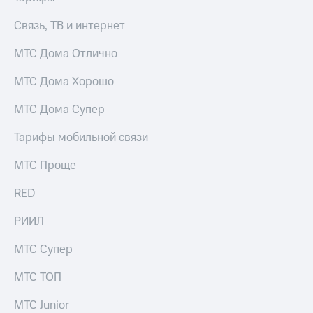
на гигабайты
Посмотрите,
интернета,
Связь, ТВ и интернет
что
фильмы,
полезного
музыка
МТС Дома Отлично
есть
и многое
в нашем
другое
приложении
МТС Дома Хорошо
Семейная
КИОН
МТС Дома Супер
группа
КИОН
Тарифы мобильной связи
Скидка
Музыка
на тарифы,
МТС Проще
общие
КИОН
подписки
Строки
RED
и услуги,
доступ
Live
РИИЛ
к геолокации
Гудок
Кино,
МТС Супер
музыка,
Мой
книги
МТС ТОП
МТС
и не
только
МТС Junior
Все