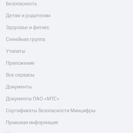
товаров
на связь
Безопасность
Скидки
С картой
Детям и родителям
до 40%
МТС
на смартфоны
Деньги
Здоровье и фитнес
при
МТС
Семейная группа
покупке
Накопления
со связью
Утилиты
МТС
Откладывайте
деньги
Приложения
и получайте
доход 15%
Все сервисы
Платежи
и
Документы
переводы
Документы ПАО «МТС»
Пополнить
номер
Сертификаты безопасности Минцифры
МТС
Правовая информация
Настройки
автоплатежа