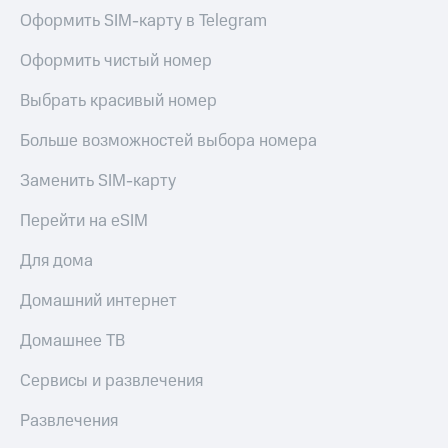
Откладывайте
Оформить SIM-карту в Telegram
деньги
Live
и получайте
Оформить чистый номер
доход 15%
Гудок
Акции
Выбрать красивый номер
Мой
Условия
МТС
пополнения
Больше возможностей выбора номера
Все
Скидка
приложения
Заменить SIM-карту
30%
Финансы
на связь
Инвестиции
Перейти на eSIM
Получайте
Тарифы
Для дома
доход
RED,
онлайн
РИИЛ
Домашний интернет
и МТС Супер
Страхование
дешевле
Домашнее ТВ
при оплате
Покупка
с карты
Сервисы и развлечения
полисов
МТС Деньги
онлайн
Развлечения
Обзоры
Скидка 30%