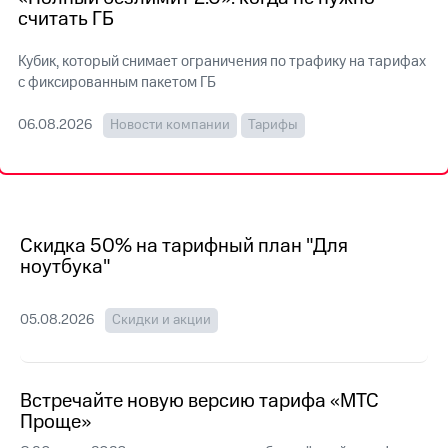
на связь
считать ГБ
Роуминг
Тарифы
Кубик, который снимает ограничения по трафику на тарифах
RED,
с фиксированным пакетом ГБ
Семейная
РИИЛ
группа
и МТС
06.08.2026
Новости компании
Тарифы
Супер
Заказать
дешевле
SIM-
при
карту
оплате
с карты
Оформить
МТС
eSIM
Скидка 50% на тарифный план "Для
Деньги
ноутбука"
SIM-
Выберите
карта
и подключите
для
ТВ
05.08.2026
Скидки и акции
иностранцев
с выгодным
тарифом
Оформить
чистый
Встречайте новую версию тарифа «МТС
Тарифы
номер
Проще»