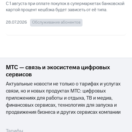
фильмы,
С 1 августа при оплате покупок в супермаркетах банковской
музыка
картой процент кешбэка будет зависеть от её типа.
Услуги
и многое
другое
28.07.2026
Обслуживание абонентов
Акции
Семейная
группа
Домашний
интернет
Скидка
на тарифы,
Домашнее
общие
ТВ
подписки
МТС — связь и экосистема цифровых
и услуги,
Перейти
сервисов
доступ
в МТС
к геолокации
со своим
Актуальные новости не только о тарифах и услугах
номером
Сертификаты
связи, но и новых продуктах МТС: цифровых
безопасности
Поддержка
приложениях для работы и отдыха, ТВ и медиа,
финансовых сервисах, технологиях для запуска и
Всё
висы и подписки
продвижения бизнеса и других сервисах компании
под
МТС
рукой
Premium
в Мой МТС
Тарифы
Подписка