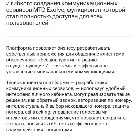
и гибкого создания коммуникационных
сервисов МТС Exolve, функционал которой
МТС
стал полностью доступен для всех
о технологиях
пользователей.
Достижения
Интервью
Платформа позволяет бизнесу разрабатывать
Финансовая
собственные приложения для общения с клиентами,
отчетность
обеспечивает «бесшовную» интеграцию
в существующие ИТ-системы и эффективное
Контакты
управление омниканальными коммуникациями.
Новости
Теперь клиенты платформы — разработчики
в
коммуникационных сервисов, — используя удобный
регионе
интерфейс личного кабинета, могут реализовать такие
решения, как обратный звонок, авторизация по номеру,
м и акционерам
интеллектуальный выбор исходящего номера, защита
Корпоративное
номера, calltracking, управление голосовыми
управление
и текстовыми сообщениями, что позволит сократить
затраты, повысить гибкость и эффективность
Корпоративный
взаимодействия с клиентами.
секретарь