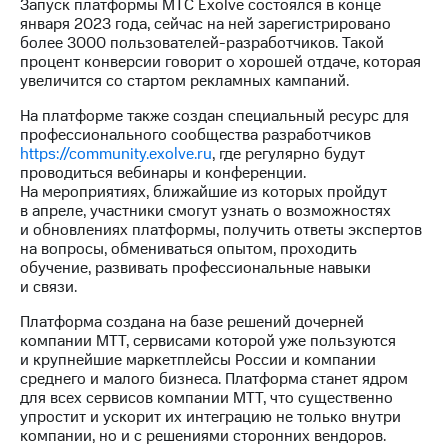
Раскрытие
Запуск платформы МТС Exolve состоялся в конце
информации
января 2023 года, сейчас на ней зарегистрировано
Информация
более 3000 пользователей-разработчиков. Такой
акционерам
процент конверсии говорит о хорошей отдаче, которая
Документы
увеличится со стартом рекламных кампаний.
ПАО
На платформе также создан специальный ресурс для
"МТС"
профессионального сообщества разработчиков
Собрания
https://community.exolve.ru
, где регулярно будут
акционеров
проводиться вебинары и конференции.
Личный
На мероприятиях, ближайшие из которых пройдут
кабинет
в апреле, участники смогут узнать о возможностях
акционера
и обновлениях платформы, получить ответы экспертов
Акционерный
на вопросы, обмениваться опытом, проходить
капитал
обучение, развивать профессиональные навыки
Контроль
и связи.
и
аудит
Платформа создана на базе решений дочерней
Рынок
компании МТТ, сервисами которой уже пользуются
акций
и крупнейшие маркетплейсы России и компании
среднего и малого бизнеса. Платформа станет ядром
Описание
для всех сервисов компании МТТ, что существенно
Программа
упростит и ускорит их интеграцию не только внутри
приобретения
компании, но и с решениями сторонних вендоров.
Порядок