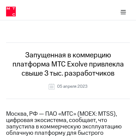
О
сторам и акционерам
Комплаенс и деловая этика
Устойчивое развитие
Медиа-центр
О МТС
О МТС
На главную
компании
О
компании
Стратегия
Стратегия
Все Новости
Карьера
в МТС
Карьера
в МТС
Пресс-
Запущенная в коммерцию
релизы
История
платформа МТС Exolve привлекла
компании
МТС
свыше 3 тыс. разработчиков
о технологиях
Руководство
региона
05 апреля 2023
Правовая
информация
Контакты
Москва, РФ — ПАО «МТС» (MOEX: MTSS),
цифровая экосистема, сообщает, что
Медиа-центр
запустила в коммерческую эксплуатацию
Пресс-
облачную платформу для быстрого
релизы