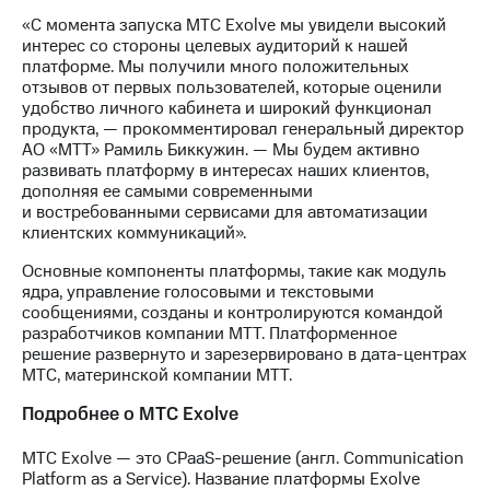
выкупа
«С момента запуска МТС Exolve мы увидели высокий
акций
интерес со стороны целевых аудиторий к нашей
Дивиденды
платформе. Мы получили много положительных
Рынок
отзывов от первых пользователей, которые оценили
облигаций
удобство личного кабинета и широкий функционал
продукта, — прокомментировал генеральный директор
Описание
АО «МТТ» Рамиль Биккужин. — Мы будем активно
Еврооблигации-2023
развивать платформу в интересах наших клиентов,
Уведомление
дополняя ее самыми современными
о
и востребованными сервисами для автоматизации
погашении
клиентских коммуникаций».
именных
облигаций
Основные компоненты платформы, такие как модуль
Другое
ядра, управление голосовыми и текстовыми
сообщениями, созданы и контролируются командой
Регистратор
разработчиков компании МТТ. Платформенное
Реквизиты
решение развернуто и зарезервировано в дата-центрах
Контакты
МТС, материнской компании МТТ.
йчивое развитие
и деловая этика
Подробнее о МТС Exolve
На главную
МТС Exolve — это CPaaS-решение (англ. Communication
Platform as a Service). Название платформы Exolve