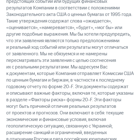
предстоящих событий или будущих финансовых
результатов Компании в соответствии с положениями
Законодательного акта США о ценных бумагах от 1995 года.
Такие утверждения содержат слова «ожидается»,
«оценивается», «намеревается», «будет», «мог бы» или
другие подобные выражения. Мы бы хотели предупредить,
что эти заявления являются только предположениями
и реальный ход событий или результаты могут отличаться
от заявленного. Мы не обязуемся и не намерены
пересматривать эти заявления с целью соотнесения
их с реальными результатами. Мы адресуем Вас
к документам, которые Компания отправляет Комиссии США
по ценным бумагам и биржам, в частности к последнему
годовому отчету по форме 20-F. Эти документы содержат
и описывают важные факторы, включая те, которые указаны
в разделе «Факторы риска» формы 20-F. Эти факторы
могут быть причиной отличия реальных результатов
от проектов и прогнозов. Они включают в себя: текущие
экономические и финансовые условия, включая
геополитическую ситуацию, связанную с Украиной;
расширение санкций и ограничений, введенных
в отношении России и ряда российских юридических