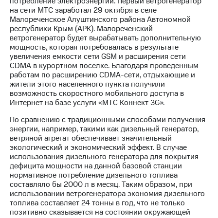
потребление электроэнергии. Первый ветрогенератор
на сети МТС заработал 29 октября в селе
МТС
Малореченское Алуштинского района Автономной
о технологиях
республики Крым (АРК). Малореченский
ветрогенератор будет вырабатывать дополнительную
Достижения
мощность, которая потребовалась в результате
увеличения емкости сети GSM и расширения сети
Интервью
CDMA в курортном поселке. Благодаря проведенным
работам по расширению CDMA-сети, отдыхающие и
Финансовая
жители этого населенного пункта получили
отчетность
возможность скоростного мобильного доступа в
Интернет на базе услуги «МТС Коннект 3G».
Контакты
По сравнению с традиционными способами получения
Новости
энергии, например, такими как дизельный генератор,
в
ветряной агрегат обеспечивает значительный
регионе
экологический и экономический эффект. В случае
использования дизельного генератора для покрытия
м и акционерам
дефицита мощности на данной базовой станции
Корпоративное
нормативное потребление дизельного топлива
управление
составляло бы 2000 л в месяц. Таким образом, при
использовании ветрогенератора экономия дизельного
Корпоративный
топлива составляет 24 тонны в год, что не только
секретарь
позитивно сказывается на состоянии окружающей