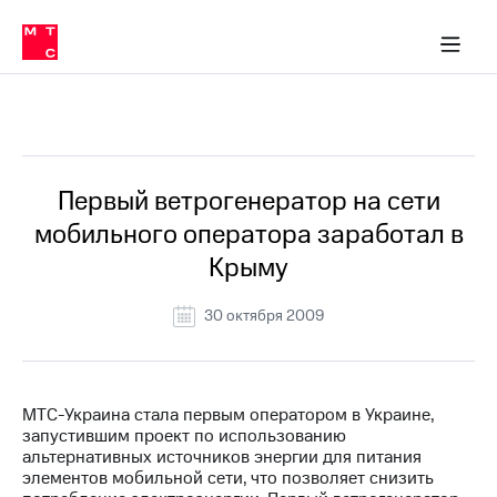
О
сторам и акционерам
Комплаенс и деловая этика
Устойчивое развитие
Медиа-центр
О МТС
О МТС
На главную
компании
О
компании
Стратегия
Стратегия
Все Новости
Карьера
в МТС
Карьера
в МТС
Пресс-
Первый ветрогенератор на сети
релизы
История
мобильного оператора заработал в
компании
МТС
Крыму
о технологиях
Руководство
региона
30 октября 2009
Правовая
информация
Контакты
МТС-Украина стала первым оператором в Украине,
запустившим проект по использованию
Медиа-центр
альтернативных источников энергии для питания
Пресс-
элементов мобильной сети, что позволяет снизить
релизы