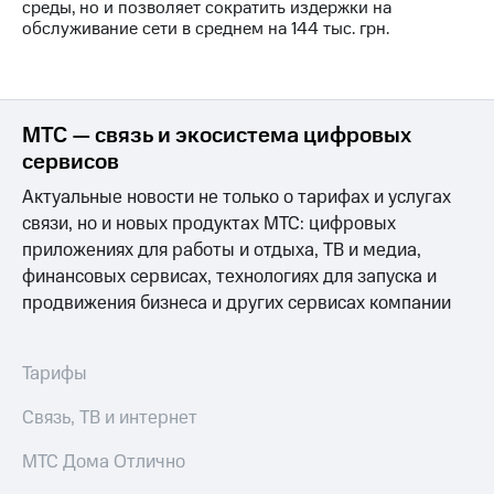
Раскрытие
среды, но и позволяет сократить издержки на
информации
обслуживание сети в среднем на 144 тыс. грн.
Информация
акционерам
Документы
ПАО
"МТС"
МТС — связь и экосистема цифровых
Собрания
сервисов
акционеров
Личный
Актуальные новости не только о тарифах и услугах
кабинет
связи, но и новых продуктах МТС: цифровых
акционера
приложениях для работы и отдыха, ТВ и медиа,
Акционерный
финансовых сервисах, технологиях для запуска и
капитал
Контроль
продвижения бизнеса и других сервисах компании
и
аудит
Рынок
Тарифы
акций
Связь, ТВ и интернет
Описание
Программа
МТС Дома Отлично
приобретения
Порядок