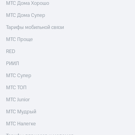
МТС Дома Хорошо
выкупа
акций
Дивиденды
МТС Дома Супер
Рынок
облигаций
Тарифы мобильной связи
Описание
МТС Проще
Еврооблигации-2023
Уведомление
RED
о
погашении
РИИЛ
именных
облигаций
МТС Супер
Другое
МТС ТОП
Регистратор
Реквизиты
МТС Junior
Контакты
йчивое развитие
МТС Мудрый
и деловая этика
На главную
МТС Налегке