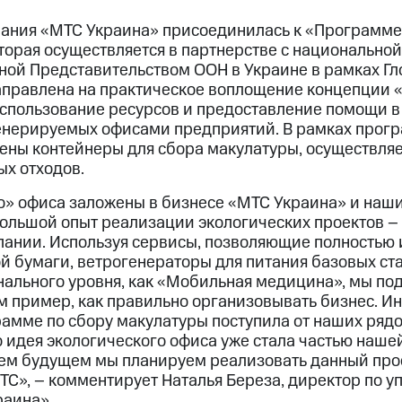
пания «МТС Украина» присоединилась к «Программ
оторая осуществляется в партнерстве с национально
ной Представительством ООН в Украине в рамках Гл
правлена на практическое воплощение концепции «
спользование ресурсов и предоставление помощи в
енерируемых офисами предприятий. В рамках прогр
ены контейнеры для сбора макулатуры, осуществляе
х отходов.
» офиса заложены в бизнесе «МТС Украина» и наш
 большой опыт реализации экологических проектов –
мпании. Используя сервисы, позволяющие полностью 
ой бумаги, ветрогенераторы для питания базовых ст
нального уровня, как «Мобильная медицина», мы п
м пример, как правильно организовывать бизнес. И
амме по сбору макулатуры поступила от наших рядо
то идея экологического офиса уже стала частью наш
ем будущем мы планируем реализовать данный прое
ТС», – комментирует Наталья Береза, директор по 
аина».