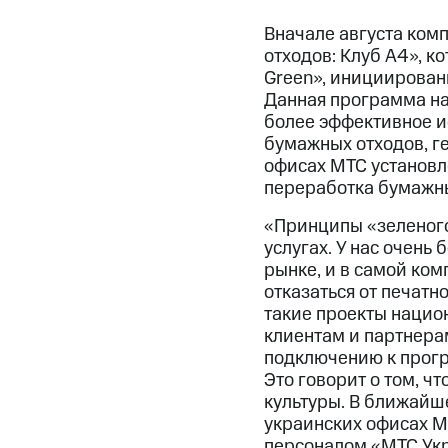
Вначале августа ком
отходов: Клуб А4», к
Green», инициирован
Данная программа на
более эффективное и
бумажных отходов, г
офисах МТС установл
переработка бумажны
«Принципы «зеленого
услугах. У нас очень
рынке, и в самой ко
отказаться от печатн
такие проекты нацио
клиентам и партнера
подключению к прогр
Это говорит о том, ч
культуры. В ближайш
украинских офисах М
персоналом «МТС Укр