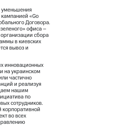
е уменьшения
й кампанией «Go
обального Договора.
зеленого» офиса –
 организации сбора
аммы в киевских
тся вывоз и
их инновационных
 и на украинском
или частично
анций и реализуя
одаем нашим
нициатива по
вых сотрудников.
ей корпоративной
кт во всех
управлению