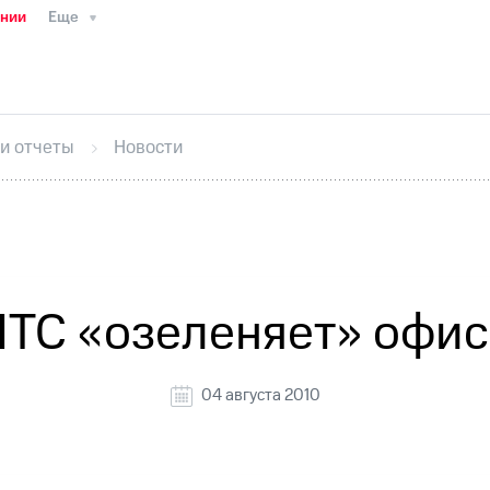
ании
Еще
ТС
Пресс-релизы
МТС о технологиях
ТС
История компании
Руководство региона
Правова
стижения
Интервью
Финансовая отчетность
Конта
 и отчеты
Новости
тивный секретарь
Раскрытие информации
Информа
ный кабинет акционера
Акционерный капитал
Конт
Порядок выкупа акций
Дивиденды
Рынок облигаци
 погашении именных облигаций
Другое
Регистрато
ТС «озеленяет» офи
04 августа 2010