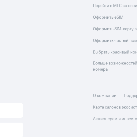
Перейти в МТС со св
Оформить eSIM
Оформить SIM-карту в
Оформить чистый но
Выбрать красивый но
Больше возможностей
номера
О компании
Подде
Карта салонов экоси
Акционерам и инвест