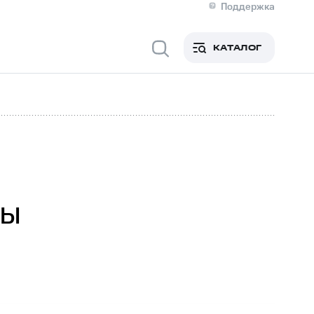
Поддержка
О МТС
я информация
Контакты
КАТАЛОГ
Медиа-центр
кты
Новости в регионе
Инвесторам и акционерам
ция акционерам
Документы
роль и аудит
Рынок акций
й
Описание
р
Реквизиты
Контакты
Устойчивое развитие
Комплаенс и деловая этика
На главную
сы