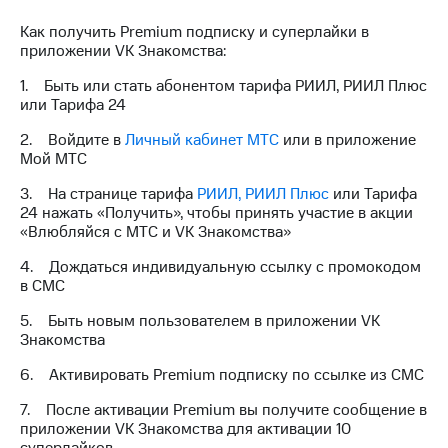
на связь
Как получить Premium подписку и суперлайки в
приложении VK Знакомства:
Роуминг
Тарифы
RED,
1. Быть или стать абонентом тарифа РИИЛ, РИИЛ Плюс
Семейная
РИИЛ
или Тарифа 24
группа
и МТС
Супер
2. Войдите в
Личный кабинет МТС
или в приложение
Заказать
дешевле
Мой МТС
SIM-
при
карту
оплате
3. На странице тарифа
РИИЛ, РИИЛ Плюс
или Тарифа
с карты
24 нажать «Получить», чтобы принять участие в акции
Оформить
МТС
«Влюбляйся с МТС и VK Знакомства»
eSIM
Деньги
4. Дождаться индивидуальную ссылку с промокодом
SIM-
Выберите
в СМС
карта
и подключите
для
ТВ
5. Быть новым пользователем в приложении VK
иностранцев
с выгодным
Знакомства
тарифом
6. Активировать Premium подписку по ссылке из СМС
Оформить
чистый
7. После активации Premium вы получите сообщение в
Тарифы
номер
приложении VK Знакомства для активации 10