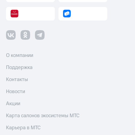
Пополнить
номер
другого
оператора
Оплата
интернета
и
О компании
ТВ
Переводы
Поддержка
с
телефона
Контакты
на карту
Новости
МТС Pay
Акции
Оплата
по QR-
Карта салонов экосистемы МТС
коду
за границей
Карьера в МТС