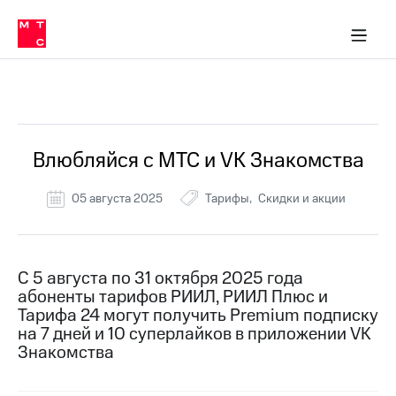
Перенести
ка 30% на связь
обильная связь
Сервисы и подписки
Интернет-магазин
Для дома
Скидка 30% на связь
Личные кабинеты
Финансы
Приложения
номер
ичные кабинеты
в МТС
Мобильная
связь
Все Новости
Тарифы
Интернет
и
ТВ
Услуги
Влюбляйся с МТС и VK Знакомства
Спутниковое
ТВ
05 августа 2025
Тарифы
Скидки и акции
Роуминг
МТС
Деньги
Личный
кабинет
Мобильная связь
С 5 августа по 31 октября 2025 года
Скачать
Перенести
абоненты тарифов РИИЛ, РИИЛ Плюс и
приложение
номер
Тарифа 24 могут получить Premium подписку
Мой
в МТС
на 7 дней и 10 суперлайков в приложении VK
МТС
Знакомства
Акции
Тарифы
Скидка 30%
Услуги