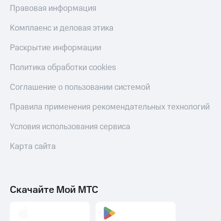
товаров
на связь
Правовая информация
Скидки
С картой
Комплаенс и деловая этика
до 40%
МТС
на смартфоны
Деньги
Раскрытие информации
при
МТС
Политика обработки cookies
покупке
Накопления
со связью
Соглашение о пользовании системой
МТС
Откладывайте
деньги
Правила применения рекомендательных технологий
и получайте
доход 15%
Условия использования сервиса
Платежи
и
Карта сайта
переводы
Пополнить
номер
Скачайте Мой МТС
МТС
Настройки
автоплатежа