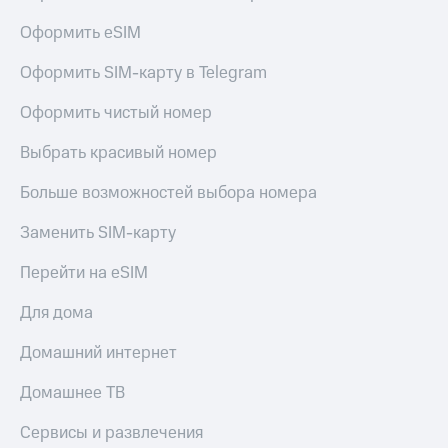
приложения
Безопасность
Оформить eSIM
Инвестиции
Финансы
Оформить SIM-карту в Telegram
Получайте
Детям
доход
Оформить чистый номер
и родителям
онлайн
Здоровье
Выбрать красивый номер
Страхование
и фитнес
Больше возможностей выбора номера
Покупка
Приложения
полисов
от МТС
Заменить SIM-карту
онлайн
Акции
Скидка 30%
Перейти на eSIM
на связь
Приложения
Для дома
КИОН
С картой
МТС
Домашний интернет
КИОН
Деньги
Музыка
Домашнее ТВ
МТС
Накопления
КИОН
Сервисы и развлечения
Строки