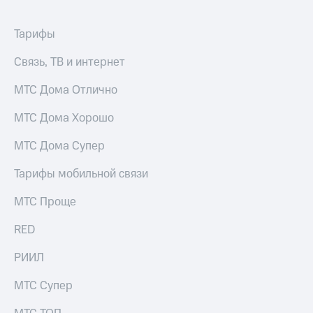
фильмы,
музыка
Услуги
и многое
Тарифы
другое
Акции
Связь, ТВ и интернет
Семейная
группа
Домашний
МТС Дома Отлично
интернет
Скидка
МТС Дома Хорошо
на тарифы,
Домашнее
общие
ТВ
МТС Дома Супер
подписки
и услуги,
Перейти
Тарифы мобильной связи
доступ
в МТС
к геолокации
со своим
МТС Проще
номером
Сертификаты
безопасности
RED
Поддержка
Всё
РИИЛ
висы и подписки
под
МТС
рукой
Premium
МТС Супер
в Мой МТС
Подписка