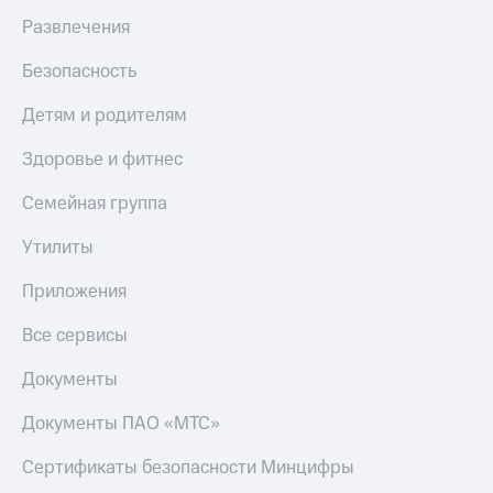
Откладывайте
Развлечения
деньги
Live
и получайте
доход 15%
Безопасность
Гудок
Акции
Мой
Детям и родителям
Условия
МТС
пополнения
Здоровье и фитнес
Все
Скидка
приложения
Семейная группа
30%
Финансы
на связь
Инвестиции
Утилиты
Получайте
Тарифы
Приложения
доход
RED,
онлайн
РИИЛ
Все сервисы
и МТС Супер
Страхование
дешевле
Документы
при оплате
Покупка
с карты
Документы ПАО «МТС»
полисов
МТС Деньги
онлайн
Сертификаты безопасности Минцифры
Обзоры
Скидка 30%