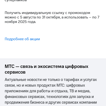
суперлайков
Интернет,
Выбрать
ТВ и телефон
красивый
для дома
номер
Получить индивидуальную ссылку с промокодом
можно с 5 августа по 31 октября, а использовать – по 7
Заменить
ноября 2025 года.
Услуги
SIM-
карту
Личный
кабинет
Перейти
Подробнее об акции
интернета
на
и
eSIM
ТВ
Скачать
Для дома
приложение
Выберите
Мой
и подключите
МТС — связь и экосистема цифровых
МТС
ТВ
сервисов
Акции
с выгодным
тарифом
Актуальные новости не только о тарифах и услугах
МТС
связи, но и новых продуктах МТС: цифровых
Premium
Тарифы
приложениях для работы и отдыха, ТВ и медиа,
Подписка
Интернет,
финансовых сервисах, технологиях для запуска и
на гигабайты
ТВ и телефон
продвижения бизнеса и других сервисах компании
интернета,
для дома