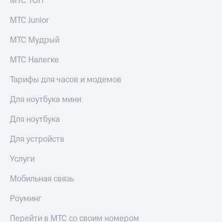
МТС ТОП
на гигабайты
Посмотрите,
интернета,
что
МТС Junior
фильмы,
полезного
музыка
есть
МТС Мудрый
и многое
в нашем
другое
приложении
МТС Налегке
Семейная
КИОН
Тарифы для часов и модемов
группа
КИОН
Для ноутбука мини
Скидка
Музыка
на тарифы,
Для ноутбука
общие
КИОН
подписки
Строки
и услуги,
Для устройств
доступ
Live
к геолокации
Услуги
Гудок
Кино,
Мобильная связь
музыка,
Мой
книги
МТС
Роуминг
и не
только
Все
Перейти в МТС со своим номером