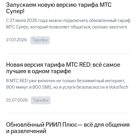
Интернет,
Выбрать
Запускаем новую версию тарифа МТС
ТВ и телефон
красивый
Супер!
для дома
номер
С 27 июля 2026 года можно подключить обновленный тариф
Заменить
МТС Супер, который позволяет общаться, сколько захотите.
Услуги
SIM-
карту
27.07.2026
Тарифы
Личный
кабинет
Перейти
интернета
на
и
eSIM
Новая версия тарифа МТС RED: всё самое
ТВ
Скачать
лучшее в одном тарифе
Для дома
приложение
Выберите
В МТС RED уже включен не только безлимитный интернет,
Мой
и подключите
МТС
800 минут и 800 SMS, но и услуги безопасности и VoiceTech
ТВ
Акции
с выгодным
тарифом
22.07.2026
Тарифы
МТС
Premium
Тарифы
Подписка
Интернет,
Обновлённый РИИЛ Плюс— всё для общения
на гигабайты
ТВ и телефон
и развлечений
интернета,
для дома