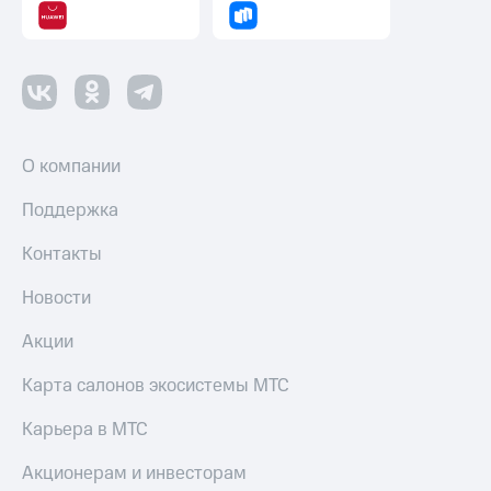
тернет-магазин
Смартфоны
Наушники
и
колонки
Умные
О компании
часы
и
Поддержка
трекеры
Умный
Контакты
дом
Новости
Планшеты
Акции
Акции
и
Карта салонов экосистемы МТС
скидки
Карьера в МТС
Все
товары
Акционерам и инвесторам