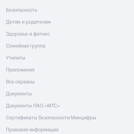
товаров
на связь
Безопасность
Скидки
С картой
до 40%
МТС
Детям и родителям
на смартфоны
Деньги
Здоровье и фитнес
при
МТС
покупке
Накопления
Семейная группа
со связью
МТС
Откладывайте
Утилиты
деньги
и получайте
Приложения
доход 15%
Платежи
Все сервисы
и
переводы
Документы
Пополнить
Документы ПАО «МТС»
номер
МТС
Сертификаты безопасности Минцифры
Настройки
Правовая информация
автоплатежа