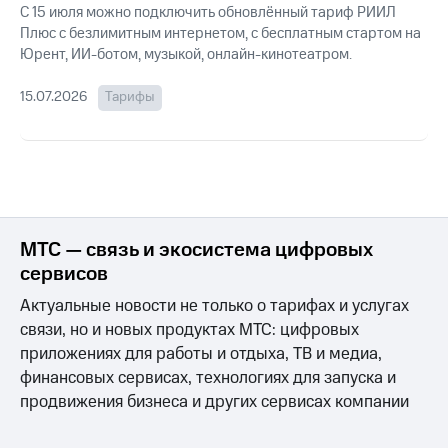
фильмы,
С 15 июля можно подключить обновлённый тариф РИИЛ
музыка
Плюс с безлимитным интернетом, с бесплатным стартом на
Услуги
и многое
Юрент, ИИ-ботом, музыкой, онлайн-кинотеатром.
другое
Акции
15.07.2026
Тарифы
Семейная
группа
Домашний
интернет
Скидка
на тарифы,
Домашнее
общие
ТВ
подписки
и услуги,
Перейти
МТС — связь и экосистема цифровых
доступ
в МТС
сервисов
к геолокации
со своим
номером
Актуальные новости не только о тарифах и услугах
Сертификаты
безопасности
связи, но и новых продуктах МТС: цифровых
Поддержка
приложениях для работы и отдыха, ТВ и медиа,
Всё
висы и подписки
финансовых сервисах, технологиях для запуска и
под
МТС
продвижения бизнеса и других сервисах компании
рукой
Premium
в Мой МТС
Подписка