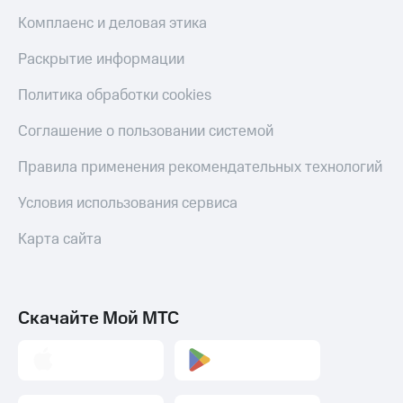
Комплаенс и деловая этика
Пополнить
номер
Раскрытие информации
другого
оператора
Политика обработки cookies
Оплата
Соглашение о пользовании системой
интернета
и
ТВ
Правила применения рекомендательных технологий
Переводы
Условия использования сервиса
с
телефона
Карта сайта
на карту
МТС Pay
Скачайте Мой МТС
Оплата
по QR-
коду
за границей