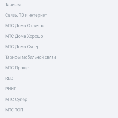
на гигабайты
Тарифы
Посмотрите,
интернета,
что
фильмы,
Связь, ТВ и интернет
полезного
музыка
есть
и многое
в нашем
МТС Дома Отлично
другое
приложении
МТС Дома Хорошо
Семейная
КИОН
группа
МТС Дома Супер
КИОН
Скидка
Музыка
Тарифы мобильной связи
на тарифы,
общие
КИОН
МТС Проще
подписки
Строки
и услуги,
RED
доступ
Live
к геолокации
РИИЛ
Гудок
Кино,
музыка,
МТС Супер
Мой
книги
МТС
и не
МТС ТОП
только
Все