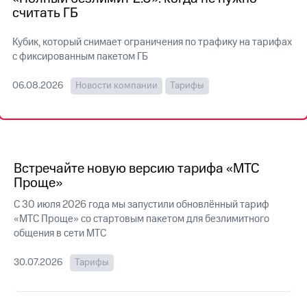
на связь
считать ГБ
Роуминг
Тарифы
Кубик, который снимает ограничения по трафику на тарифах
RED,
с фиксированным пакетом ГБ
Семейная
РИИЛ
группа
и МТС
06.08.2026
Новости компании
Тарифы
Супер
Заказать
дешевле
SIM-
при
карту
оплате
с карты
Оформить
МТС
eSIM
Встречайте новую версию тарифа «МТС
Деньги
Проще»
SIM-
Выберите
С 30 июля 2026 года мы запустили обновлённый тариф
карта
и подключите
для
«МТС Проще» со стартовым пакетом для безлимитного
ТВ
иностранцев
с выгодным
общения в сети МТС
тарифом
Оформить
30.07.2026
Тарифы
чистый
Тарифы
номер