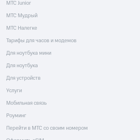
приложения
МТС Junior
Безопасность
Инвестиции
МТС Мудрый
Финансы
Получайте
МТС Налегке
Детям
доход
и родителям
онлайн
Тарифы для часов и модемов
Здоровье
Страхование
Для ноутбука мини
и фитнес
Покупка
Приложения
Для ноутбука
полисов
от МТС
онлайн
Для устройств
Акции
Скидка 30%
на связь
Услуги
Приложения
КИОН
С картой
Мобильная связь
МТС
КИОН
Деньги
Роуминг
Музыка
МТС
Перейти в МТС со своим номером
Накопления
КИОН
Строки