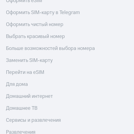
Оформить eSIM
Откладывайте
деньги
Live
Оформить SIM-карту в Telegram
и получайте
доход 15%
Гудок
Оформить чистый номер
Акции
Мой
Условия
Выбрать красивый номер
МТС
пополнения
Все
Больше возможностей выбора номера
Скидка
приложения
30%
Финансы
Заменить SIM-карту
на связь
Инвестиции
Перейти на eSIM
Получайте
Тарифы
доход
RED,
Для дома
онлайн
РИИЛ
и МТС Супер
Домашний интернет
Страхование
дешевле
при оплате
Домашнее ТВ
Покупка
с карты
полисов
МТС Деньги
Сервисы и развлечения
онлайн
Обзоры
Скидка 30%
Развлечения