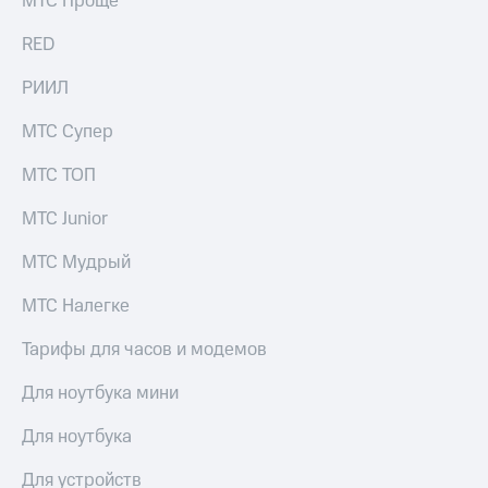
МТС Проще
выкупа
акций
RED
Дивиденды
Рынок
РИИЛ
облигаций
МТС Супер
Описание
Еврооблигации-2023
МТС ТОП
Уведомление
о
МТС Junior
погашении
именных
МТС Мудрый
облигаций
Другое
МТС Налегке
Регистратор
Реквизиты
Тарифы для часов и модемов
Контакты
йчивое развитие
Для ноутбука мини
и деловая этика
На главную
Для ноутбука
Для устройств