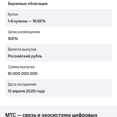
Биржевые облигации
МТС
о технологиях
Купон
1-6 купоны — 19,65%
Достижения
Цена размещения
Интервью
100%
Финансовая
отчетность
Валюта выпуска
Российский рубль
Контакты
Сумма выпуска
Новости
в
10 000 000 000
регионе
Дата погашения
м и акционерам
13 апреля 2026 года
Корпоративное
управление
Корпоративный
секретарь
МТС — связь и экосистема цифровых