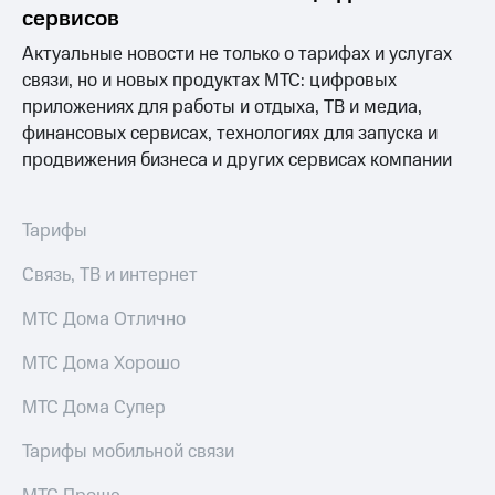
Раскрытие
сервисов
информации
Информация
Актуальные новости не только о тарифах и услугах
акционерам
связи, но и новых продуктах МТС: цифровых
Документы
приложениях для работы и отдыха, ТВ и медиа,
ПАО
"МТС"
финансовых сервисах, технологиях для запуска и
Собрания
продвижения бизнеса и других сервисах компании
акционеров
Личный
кабинет
Тарифы
акционера
Акционерный
Связь, ТВ и интернет
капитал
Контроль
МТС Дома Отлично
и
аудит
Рынок
МТС Дома Хорошо
акций
МТС Дома Супер
Описание
Программа
Тарифы мобильной связи
приобретения
Порядок