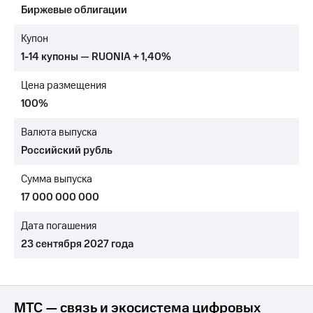
Биржевые облигации
МТС
о технологиях
Купон
1-14 купоны — RUONIA + 1,40%
Достижения
Цена размещения
Интервью
100%
Финансовая
отчетность
Валюта выпуска
Российский рубль
Контакты
Сумма выпуска
Новости
в
17 000 000 000
регионе
Дата погашения
м и акционерам
23 сентября 2027 года
Корпоративное
управление
Корпоративный
секретарь
МТС — связь и экосистема цифровых