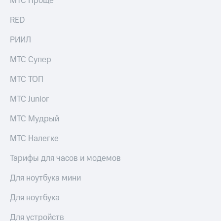
МТС Проще
выкупа
акций
RED
Дивиденды
Рынок
РИИЛ
облигаций
МТС Супер
Описание
Еврооблигации-2023
МТС ТОП
Уведомление
о
МТС Junior
погашении
именных
МТС Мудрый
облигаций
Другое
МТС Налегке
Регистратор
Реквизиты
Тарифы для часов и модемов
Контакты
йчивое развитие
Для ноутбука мини
и деловая этика
На главную
Для ноутбука
Для устройств