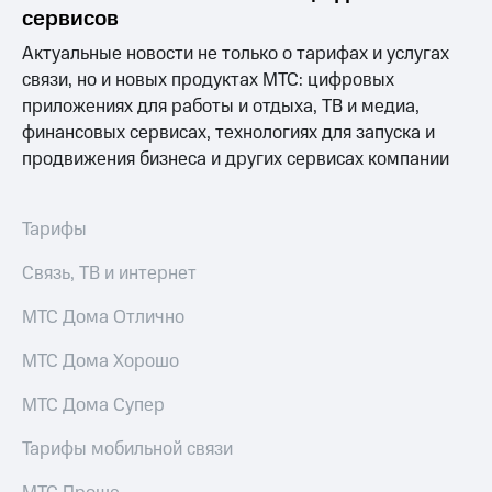
Раскрытие
сервисов
информации
Информация
Актуальные новости не только о тарифах и услугах
акционерам
связи, но и новых продуктах МТС: цифровых
Документы
приложениях для работы и отдыха, ТВ и медиа,
ПАО
"МТС"
финансовых сервисах, технологиях для запуска и
Собрания
продвижения бизнеса и других сервисах компании
акционеров
Личный
кабинет
Тарифы
акционера
Акционерный
Связь, ТВ и интернет
капитал
Контроль
МТС Дома Отлично
и
аудит
Рынок
МТС Дома Хорошо
акций
МТС Дома Супер
Описание
Программа
Тарифы мобильной связи
приобретения
Порядок