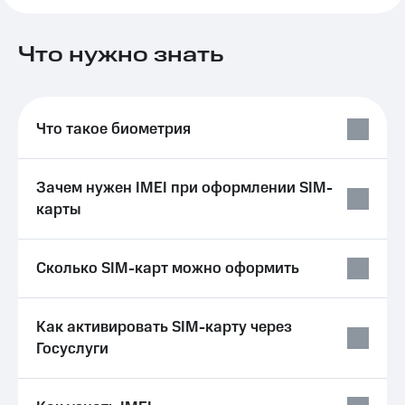
на связь
Роуминг
Что нужно знать
Тарифы
RED,
Семейная
РИИЛ
группа
и МТС
Супер
Что такое биометрия
Заказать
дешевле
SIM-
при
карту
оплате
Зачем нужен IMEI при оформлении SIM-
с карты
Оформить
МТС
карты
eSIM
Деньги
SIM-
Выберите
Сколько SIM-карт можно оформить
карта
и подключите
для
ТВ
иностранцев
с выгодным
тарифом
Как активировать SIM-карту через
Оформить
Госуслуги
чистый
Тарифы
номер
Интернет,