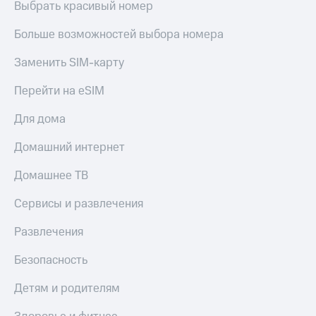
Выбрать красивый номер
Получайте
Детям
доход
Больше возможностей выбора номера
и родителям
онлайн
Страхование
Здоровье
Заменить SIM-карту
и фитнес
Покупка
Перейти на eSIM
полисов
Приложения
онлайн
от МТС
Для дома
Скидка 30%
на связь
Акции
Домашний интернет
С картой
Приложения
МТС
Домашнее ТВ
КИОН
Деньги
МТС
Сервисы и развлечения
КИОН
Накопления
Музыка
Развлечения
Откладывайте
КИОН
деньги
Безопасность
Строки
и получайте
доход 15%
Детям и родителям
Live
Акции
Условия