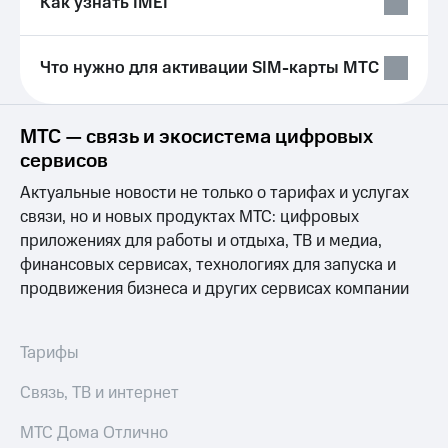
Как узнать IMEI
Выбрать
ТВ и телефон
красивый
для дома
номер
Услуги
Что нужно для активации SIM-карты МТС
Заменить
SIM-
Личный
карту
кабинет
МТС — связь и экосистема цифровых
интернета
Перейти
и
сервисов
на
ТВ
Актуальные новости не только о тарифах и услугах
eSIM
Скачать
приложение
связи, но и новых продуктах МТС: цифровых
Для дома
Мой
приложениях для работы и отдыха, ТВ и медиа,
Выберите
МТС
финансовых сервисах, технологиях для запуска и
и подключите
Акции
продвижения бизнеса и других сервисах компании
ТВ
с выгодным
МТС
тарифом
Premium
Тарифы
Тарифы
Подписка
Интернет,
на гигабайты
Связь, ТВ и интернет
ТВ и телефон
интернета,
для дома
фильмы,
МТС Дома Отлично
музыка