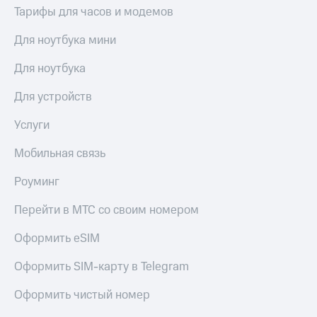
интернета,
есть
Тарифы для часов и модемов
фильмы,
в нашем
музыка
приложении
Для ноутбука мини
и многое
другое
КИОН
Для ноутбука
Семейная
группа
КИОН
Для устройств
Музыка
Скидка
на тарифы,
Услуги
КИОН
общие
Строки
подписки
Мобильная связь
и услуги,
Live
доступ
Роуминг
к геолокации
Гудок
Кино,
Перейти в МТС со своим номером
музыка,
Мой
книги
МТС
Оформить eSIM
и не
только
Все
Оформить SIM-карту в Telegram
приложения
Безопасность
Оформить чистый номер
Инвестиции
Финансы