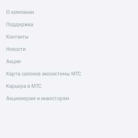
интернета
и
О компании
ТВ
Поддержка
Переводы
с
Контакты
телефона
на карту
Новости
МТС Pay
Акции
Оплата
Карта салонов экосистемы МТС
по QR-
коду
Карьера в МТС
за границей
Акционерам и инвесторам
тернет-магазин
Смартфоны
Наушники
и
колонки