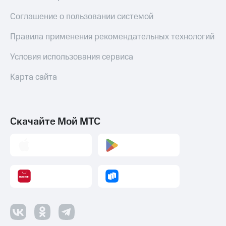
МТС
покупке
Накопления
со связью
Соглашение о пользовании системой
МТС
Откладывайте
Правила применения рекомендательных технологий
деньги
и получайте
Условия использования сервиса
доход 15%
Платежи
Карта сайта
и
переводы
Пополнить
номер
Скачайте Мой МТС
МТС
Настройки
автоплатежа
Пополнить
номер
другого
оператора
Оплата