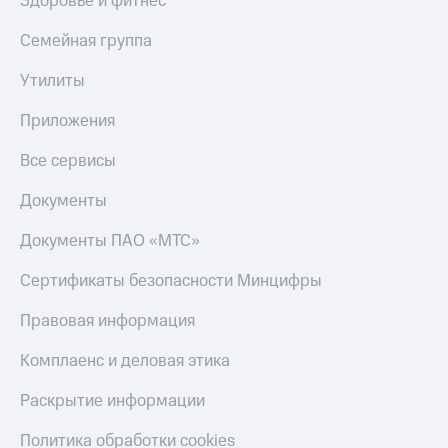
Здоровье и фитнес
Гудок
пополнения
Мой
Семейная группа
Скидка
МТС
30%
Утилиты
на связь
Все
приложения
Приложения
Тарифы
Финансы
RED,
Инвестиции
Все сервисы
РИИЛ
и МТС Супер
Получайте
Документы
дешевле
доход
при оплате
онлайн
Документы ПАО «МТС»
с карты
Страхование
МТС Деньги
Сертификаты безопасности Минцифры
Покупка
Обзоры
полисов
товаров
Правовая информация
онлайн
Скидка 30%
Скидки
Комплаенс и деловая этика
на связь
до 40%
на смартфоны
Раскрытие информации
С картой
МТС
Деньги
Политика обработки cookies
при